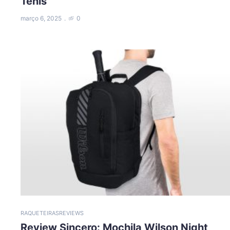
Tênis
março 6, 2025
0
RAQUETEIRAS
REVIEWS
Review Sincero: Mochila Wilson Night