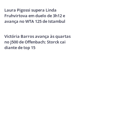
Laura Pigossi supera Linda
Fruhvirtova em duelo de 3h12 e
avança no WTA 125 de Istambul
Victória Barros avança às quartas
no J500 de Offenbach; Storck cai
diante de top 15