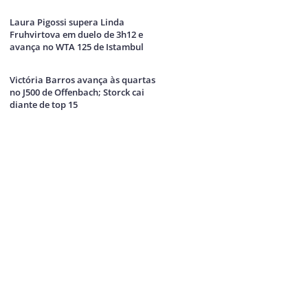
Laura Pigossi supera Linda
Fruhvirtova em duelo de 3h12 e
avança no WTA 125 de Istambul
Victória Barros avança às quartas
no J500 de Offenbach; Storck cai
diante de top 15