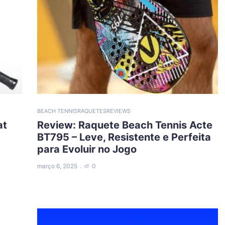
BEACH TENNIS
RAQUETES
REVIEWS
at
Review: Raquete Beach Tennis Acte
BT795 – Leve, Resistente e Perfeita
para Evoluir no Jogo
março 6, 2025
0