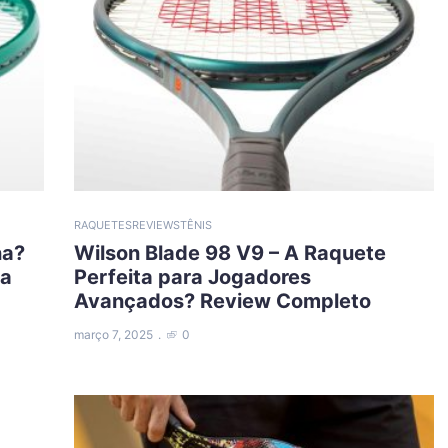
RAQUETES
REVIEWS
TÊNIS
na?
Wilson Blade 98 V9 – A Raquete
da
Perfeita para Jogadores
Avançados? Review Completo
março 7, 2025
0