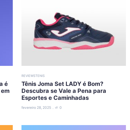
REVIEWS
TENIS
a é
Tênis Joma Set LADY é Bom?
o em
Descubra se Vale a Pena para
Esportes e Caminhadas
fevereiro 28, 2025
0