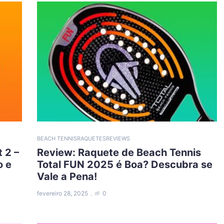
BEACH TENNIS
RAQUETES
REVIEWS
 2 –
Review: Raquete de Beach Tennis
o e
Total FUN 2025 é Boa? Descubra se
Vale a Pena!
fevereiro 28, 2025
0