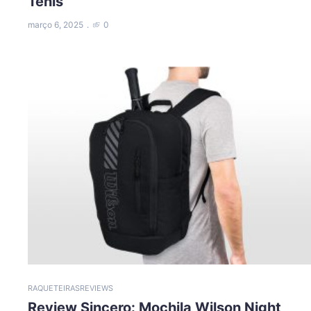
Tênis
março 6, 2025
0
RAQUETEIRAS
REVIEWS
Review Sincero: Mochila Wilson Night