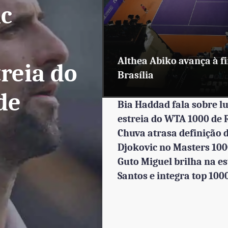
ers de Roma:
k Djokovic
ei Popyrin e
enta Dino
Althea Abiko avança à f
ir Kecmanović
mic na estreia do
Brasília
sters
çam na 1ª
ers 1000 de
Bia Haddad fala sobre l
estreia do WTA 1000 de
da
a
Chuva atrasa definição 
Djokovic no Masters 10
Guto Miguel brilha na es
Santos e integra top 100