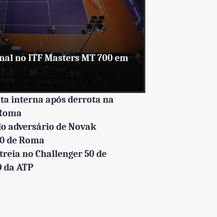
inal no ITF Masters MT 700 em
uta interna após derrota na
 Roma
do adversário de Novak
00 de Roma
treia no Challenger 50 de
0 da ATP