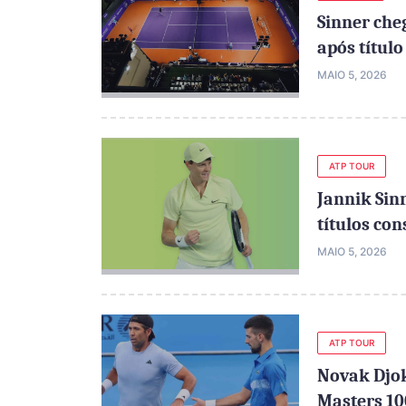
Sinner che
após títul
MAIO 5, 2026
ATP TOUR
Jannik Si
títulos con
MAIO 5, 2026
ATP TOUR
Novak Djok
Masters 1