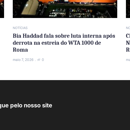
NOTÍCIAS
NO
Bia Haddad fala sobre luta interna após
C
derrota na estreia do WTA 1000 de
N
Roma
R
maio 7, 2026
0
ma
ue pelo nosso site