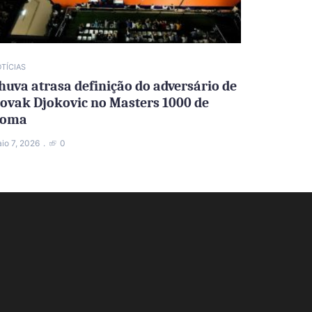
TÍCIAS
huva atrasa definição do adversário de
ovak Djokovic no Masters 1000 de
oma
io 7, 2026
0