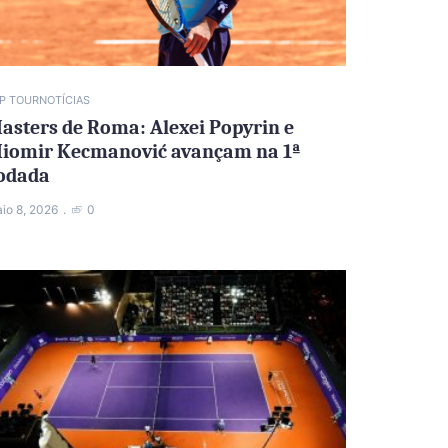
P TOUR
NOTÍCIAS
asters de Roma: Alexei Popyrin e
iomir Kecmanović avançam na 1ª
odada
io 8, 2026
0