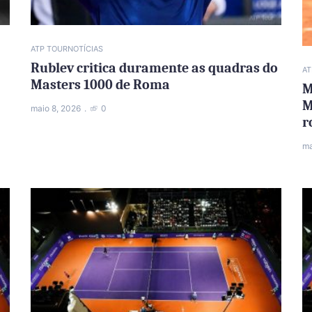
ATP TOUR
NOTÍCIAS
Rublev critica duramente as quadras do
AT
Masters 1000 de Roma
M
M
maio 8, 2026
0
r
ma