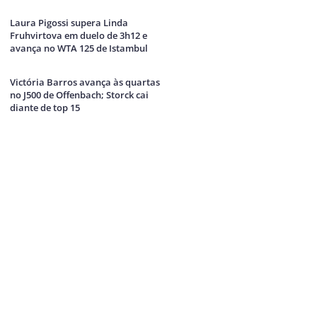
Laura Pigossi supera Linda
Fruhvirtova em duelo de 3h12 e
avança no WTA 125 de Istambul
Victória Barros avança às quartas
no J500 de Offenbach; Storck cai
diante de top 15