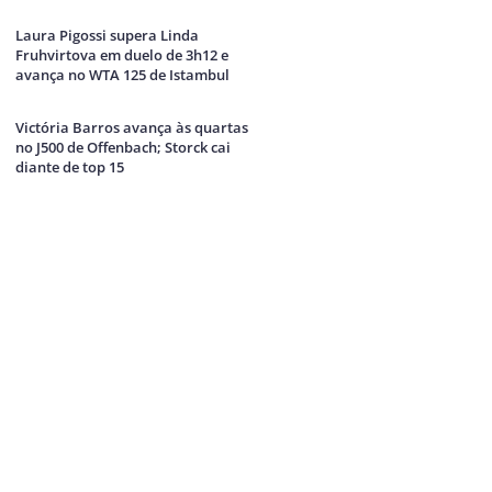
Laura Pigossi supera Linda
Fruhvirtova em duelo de 3h12 e
avança no WTA 125 de Istambul
Victória Barros avança às quartas
no J500 de Offenbach; Storck cai
diante de top 15