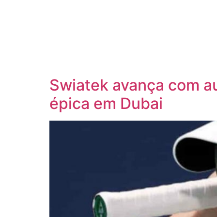
Swiatek avança com au
épica em Dubai