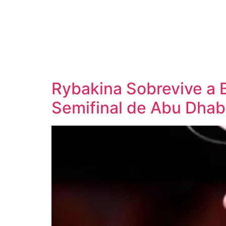
Rybakina Sobrevive a 
Semifinal de Abu Dhab