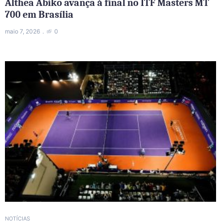
Althea Abiko avança à final no ITF Masters MT
700 em Brasília
maio 7, 2026
0
NOTÍCIAS