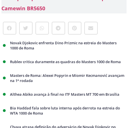
Camewin BR5650
Novak Djokovic enfrenta Dino Prizmic na estreia do Masters
1000 de Roma
Rublev critica duramente as quadras do Masters 1000 de Roma
Masters de Roma: Alexei Popyrin e Miomir Kecmanović avançam
na 1ª rodada
Althea Abiko avança à final no ITF Masters MT 700 em Brasília
Bia Haddad fala sobre luta interna após derrota na estreia do
WTA 1000 de Roma
Chuva atrasa definição do adversário de Novak Djokovic no