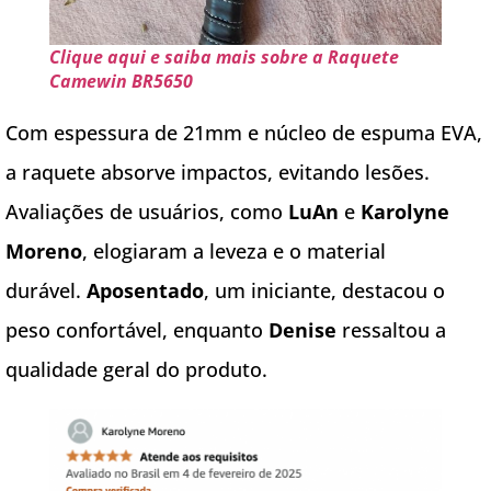
Clique aqui e saiba mais sobre a Raquete
Camewin BR5650
Com espessura de 21mm e núcleo de espuma EVA,
a raquete absorve impactos, evitando lesões.
Avaliações de usuários, como
LuAn
e
Karolyne
Moreno
, elogiaram a leveza e o material
durável.
Aposentado
, um iniciante, destacou o
peso confortável, enquanto
Denise
ressaltou a
qualidade geral do produto.