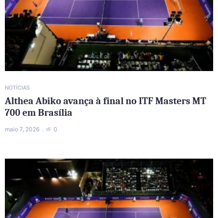
NOTÍCIAS
Althea Abiko avança à final no ITF Masters MT
700 em Brasília
maio 7, 2026
0