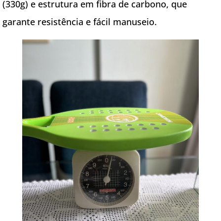
(330g) e estrutura em fibra de carbono, que
garante resistência e fácil manuseio.