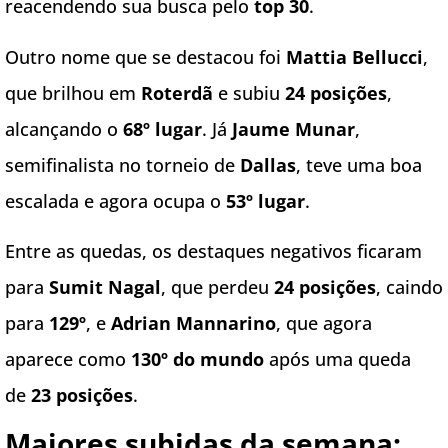
reacendendo sua busca pelo
top 30
.
Outro nome que se destacou foi
Mattia Bellucci
,
que brilhou em
Roterdã
e subiu
24 posições
,
alcançando o
68º lugar
. Já
Jaume Munar
,
semifinalista no torneio de
Dallas
, teve uma boa
escalada e agora ocupa o
53º lugar
.
Entre as quedas, os destaques negativos ficaram
para
Sumit Nagal
, que perdeu
24 posições
, caindo
para
129º
, e
Adrian Mannarino
, que agora
aparece como
130º do mundo
após uma queda
de
23 posições
.
Maiores subidas da semana: