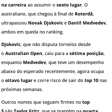
na carreira
ao assumir o
sexto lugar
. O
australiano, que chegou à final de
Roterdã
,
ultrapassou
Novak Djokovic
e
Daniil Medvedev
,
ambos em queda no ranking.
Djokovic
, que não disputa torneios desde
o
Australian Open
, caiu para a
sétima posição
,
enquanto
Medvedev
, que teve um desempenho
abaixo do esperado recentemente, agora ocupa
o
oitavo lugar
e corre risco de sair do
top 10
nas
próximas semanas.
Outros nomes que seguem firmes no
top
5
são
Taylor Fritz
, que se mantém na
quarta