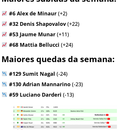
#6 Alex de Minaur
(+2)
#32 Denis Shapovalov
(+22)
#53 Jaume Munar
(+11)
#68 Mattia Bellucci
(+24)
Maiores quedas da semana:
#129 Sumit Nagal
(-24)
#130 Adrian Mannarino
(-23)
#59 Luciano Darderi
(-13)