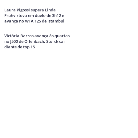
Laura Pigossi supera Linda
Fruhvirtova em duelo de 3h12 e
avança no WTA 125 de Istambul
Victória Barros avança às quartas
no J500 de Offenbach; Storck cai
diante de top 15