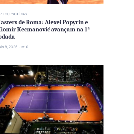
P TOUR
NOTÍCIAS
asters de Roma: Alexei Popyrin e
iomir Kecmanović avançam na 1ª
odada
io 8, 2026
0