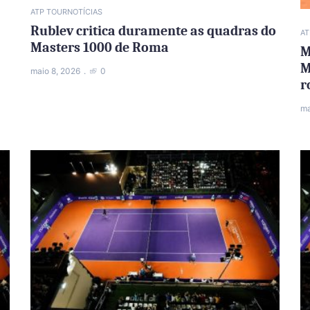
ATP TOUR
NOTÍCIAS
Rublev critica duramente as quadras do
AT
Masters 1000 de Roma
M
M
maio 8, 2026
0
r
ma