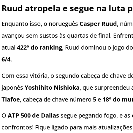
Ruud atropela e segue na luta p
Enquanto isso, o norueguês
Casper Ruud
, nú
avançou sem sustos às quartas de final. Enfre
atual
422º do ranking
, Ruud dominou o jogo do 
6/4
.
Com essa vitória, o segundo cabeça de chave do
japonês
Yoshihito Nishioka
, que surpreendeu 
Tiafoe
, cabeça de chave número
5
e
18º do mu
O
ATP 500 de Dallas
segue pegando fogo, e as 
confrontos! Fique ligado para mais atualizações