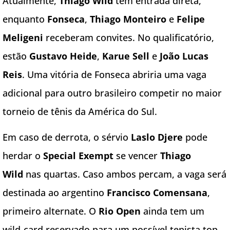
Atualmente,
Thiago Wild
tem entrada direta,
enquanto
Fonseca
,
Thiago Monteiro
e
Felipe
Meligeni
receberam convites. No qualificatório,
estão
Gustavo Heide
,
Karue Sell
e
João Lucas
Reis
. Uma vitória de Fonseca abriria uma vaga
adicional para outro brasileiro competir no maior
torneio de tênis da América do Sul.
Em caso de derrota, o sérvio
Laslo Djere
pode
herdar o
Special Exempt
se vencer
Thiago
Wild
nas quartas. Caso ambos percam, a vaga será
destinada ao argentino
Francisco Comensana
,
primeiro alternate. O
Rio Open
ainda tem um
wild-card reservado para um possível tenista top