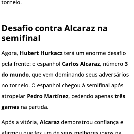
torneio.
Desafio contra Alcaraz na
semifinal
Agora,
Hubert Hurkacz
terá um enorme desafio
pela frente: o espanhol
Carlos Alcaraz
, número
3
do mundo
, que vem dominando seus adversários
no torneio. O espanhol chegou à semifinal após
atropelar
Pedro Martínez
, cedendo apenas
três
games
na partida.
Após a vitória,
Alcaraz
demonstrou confiança e
afirmou que fez um de seus melhores jogos na