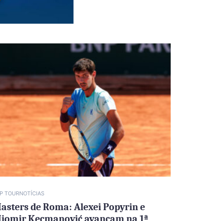
P TOUR
NOTÍCIAS
asters de Roma: Alexei Popyrin e
iomir Kecmanović avançam na 1ª