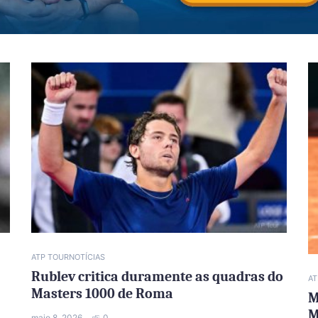
ATP TOUR
NOTÍCIAS
Rublev critica duramente as quadras do
AT
Masters 1000 de Roma
M
M
maio 8, 2026
0