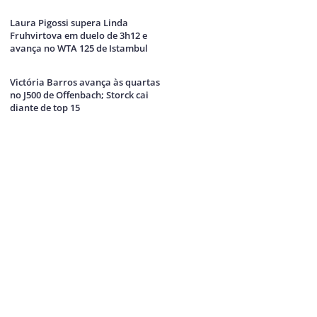
Laura Pigossi supera Linda
Fruhvirtova em duelo de 3h12 e
avança no WTA 125 de Istambul
Victória Barros avança às quartas
no J500 de Offenbach; Storck cai
diante de top 15