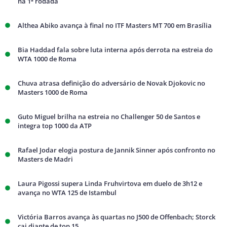
na 1ª rodada
Althea Abiko avança à final no ITF Masters MT 700 em Brasília
Bia Haddad fala sobre luta interna após derrota na estreia do
WTA 1000 de Roma
Chuva atrasa definição do adversário de Novak Djokovic no
Masters 1000 de Roma
Guto Miguel brilha na estreia no Challenger 50 de Santos e
integra top 1000 da ATP
Rafael Jodar elogia postura de Jannik Sinner após confronto no
Masters de Madri
Laura Pigossi supera Linda Fruhvirtova em duelo de 3h12 e
avança no WTA 125 de Istambul
Victória Barros avança às quartas no J500 de Offenbach; Storck
cai diante de top 15