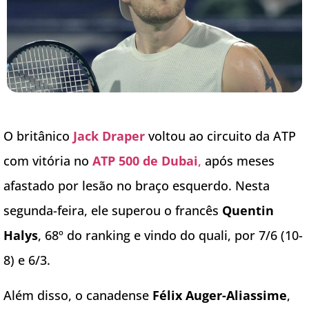
O britânico
Jack Draper
voltou ao circuito da ATP
com vitória no
ATP 500 de Dubai
,
após meses
afastado por lesão no braço esquerdo. Nesta
segunda-feira, ele superou o francês
Quentin
Halys
, 68º do ranking e vindo do quali, por 7/6 (10-
8) e 6/3.
Além disso, o canadense
Félix Auger-Aliassime
,