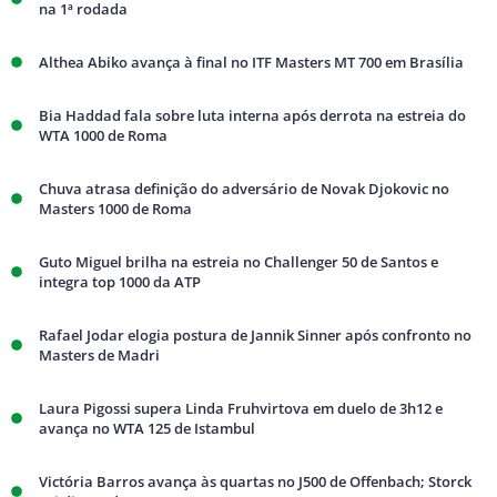
na 1ª rodada
Althea Abiko avança à final no ITF Masters MT 700 em Brasília
Bia Haddad fala sobre luta interna após derrota na estreia do
WTA 1000 de Roma
Chuva atrasa definição do adversário de Novak Djokovic no
Masters 1000 de Roma
Guto Miguel brilha na estreia no Challenger 50 de Santos e
integra top 1000 da ATP
Rafael Jodar elogia postura de Jannik Sinner após confronto no
Masters de Madri
Laura Pigossi supera Linda Fruhvirtova em duelo de 3h12 e
avança no WTA 125 de Istambul
Victória Barros avança às quartas no J500 de Offenbach; Storck