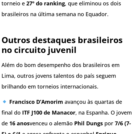
torneio e
27º do ranking
, que eliminou os dois
brasileiros na última semana no Equador.
Outros destaques brasileiros
no circuito juvenil
Além do bom desempenho dos brasileiros em
Lima, outros jovens talentos do país seguem
brilhando em torneios internacionais.
Francisco D’Amorim
avançou às quartas de
final do
ITF J100 de Manacor
, na Espanha. O jovem
de
16 anos
venceu o alemão
Phil Dungs
por
7/6 (7-
5) e 6/1
e agora enfrenta o espanhol
Enrique