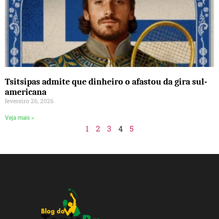
Tsitsipas admite que dinheiro o afastou da gira sul-
americana
fevereiro 26, 2026
Veja mais »
1
2
3
4
5