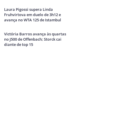
Laura Pigossi supera Linda
Fruhvirtova em duelo de 3h12 e
avança no WTA 125 de Istambul
Victória Barros avança às quartas
no J500 de Offenbach; Storck cai
diante de top 15