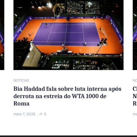
NOTÍCIAS
NO
Bia Haddad fala sobre luta interna após
C
derrota na estreia do WTA 1000 de
N
Roma
R
maio 7, 2026
0
ma