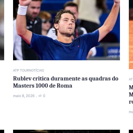
ATP TOUR
NOTÍCIAS
Rublev critica duramente as quadras do
AT
Masters 1000 de Roma
M
M
maio 8, 2026
0
r
ma