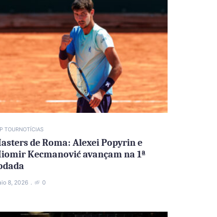
P TOUR
NOTÍCIAS
asters de Roma: Alexei Popyrin e
iomir Kecmanović avançam na 1ª
odada
io 8, 2026
0