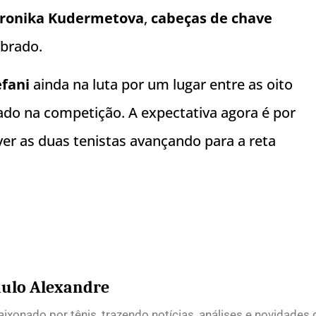
ronika Kudermetova
,
cabeças de chave
ibrado.
efani
ainda na luta por um lugar entre as oito
ado na competição. A expectativa agora é por
ver as duas tenistas avançando para a reta
ulo Alexandre
ixonado por tênis, trazendo notícias, análises e novidades 