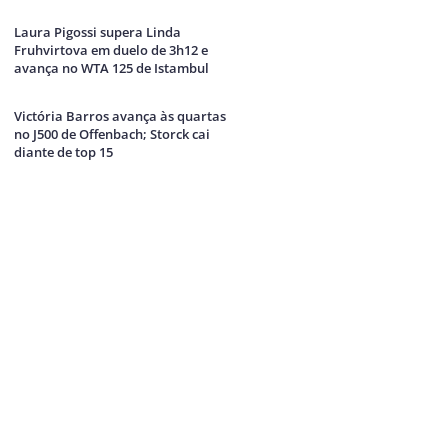
Laura Pigossi supera Linda
Fruhvirtova em duelo de 3h12 e
avança no WTA 125 de Istambul
Victória Barros avança às quartas
no J500 de Offenbach; Storck cai
diante de top 15