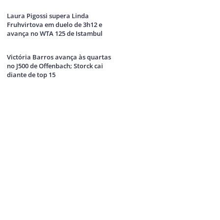
Laura Pigossi supera Linda
Fruhvirtova em duelo de 3h12 e
avança no WTA 125 de Istambul
Victória Barros avança às quartas
no J500 de Offenbach; Storck cai
diante de top 15