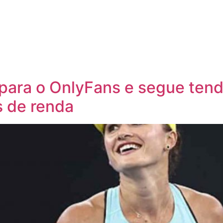
para o OnlyFans e segue tend
 de renda