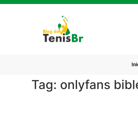
Ini
Tag:
onlyfans bibl