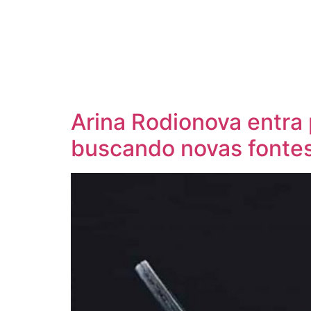
Arina Rodionova entra 
buscando novas fontes