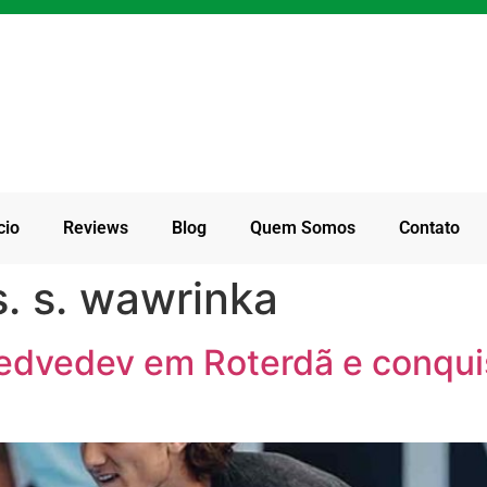
cio
Reviews
Blog
Quem Somos
Contato
s. s. wawrinka
edvedev em Roterdã e conquis