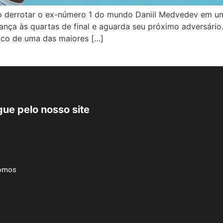
 ao derrotar o ex-número 1 do mundo Daniil Medvedev em um
vança às quartas de final e aguarda seu próximo adversár
alco de uma das maiores […]
ue pelo nosso site
omos