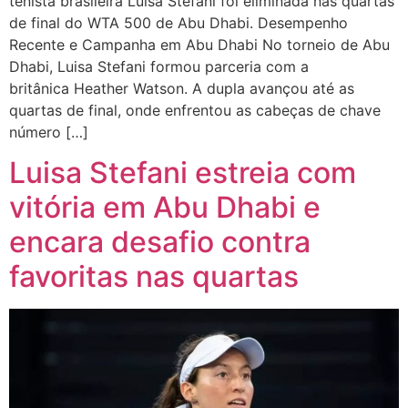
tenista brasileira Luisa Stefani foi eliminada nas quartas
de final do WTA 500 de Abu Dhabi. Desempenho
Recente e Campanha em Abu Dhabi No torneio de Abu
Dhabi, Luisa Stefani formou parceria com a
britânica Heather Watson. A dupla avançou até as
quartas de final, onde enfrentou as cabeças de chave
número […]
Luisa Stefani estreia com
vitória em Abu Dhabi e
encara desafio contra
favoritas nas quartas