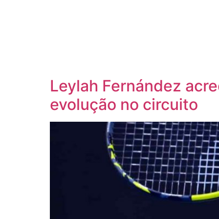
Leylah Fernández acre
evolução no circuito