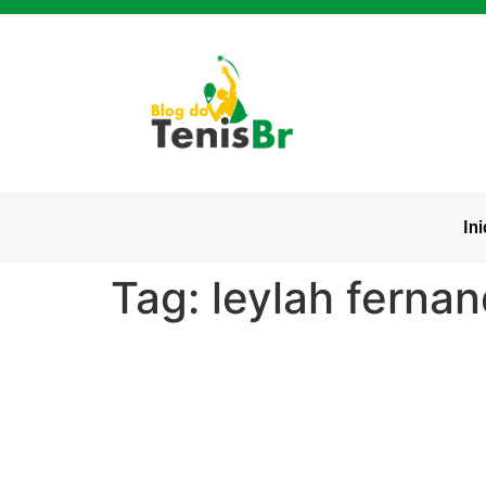
Ini
Tag:
leylah ferna