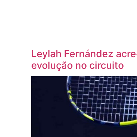
Leylah Fernández acre
evolução no circuito