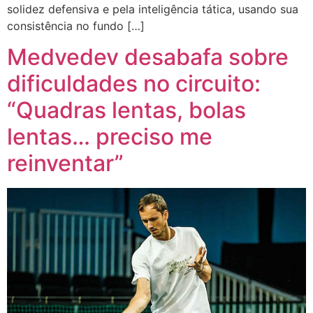
solidez defensiva e pela inteligência tática, usando sua
consistência no fundo […]
Medvedev desabafa sobre
dificuldades no circuito:
“Quadras lentas, bolas
lentas… preciso me
reinventar”