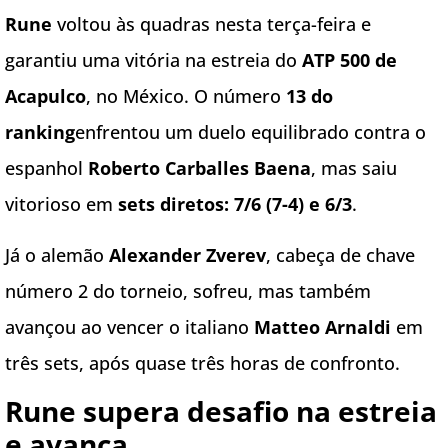
Rune
voltou às quadras nesta terça-feira e
garantiu uma vitória na estreia do
ATP 500 de
Acapulco
, no México. O número
13 do
ranking
enfrentou um duelo equilibrado contra o
espanhol
Roberto Carballes Baena
, mas saiu
vitorioso em
sets diretos: 7/6 (7-4) e 6/3
.
Já o alemão
Alexander Zverev
, cabeça de chave
número 2 do torneio, sofreu, mas também
avançou ao vencer o italiano
Matteo Arnaldi
em
três sets, após quase três horas de confronto.
Rune supera desafio na estreia
e avança