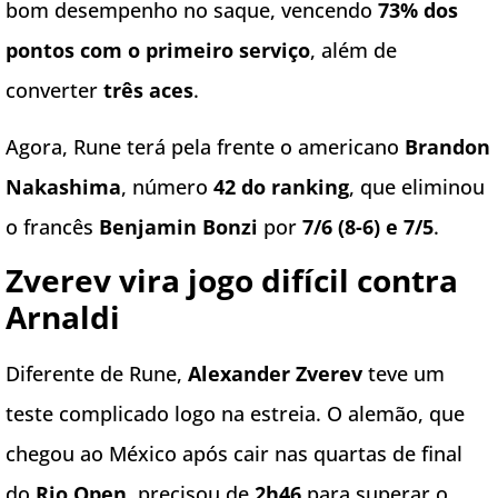
bom desempenho no saque, vencendo
73% dos
pontos com o primeiro serviço
, além de
converter
três aces
.
Agora, Rune terá pela frente o americano
Brandon
Nakashima
, número
42 do ranking
, que eliminou
o francês
Benjamin Bonzi
por
7/6 (8-6) e 7/5
.
Zverev vira jogo difícil contra
Arnaldi
Diferente de Rune,
Alexander Zverev
teve um
teste complicado logo na estreia. O alemão, que
chegou ao México após cair nas quartas de final
do
Rio Open
, precisou de
2h46
para superar o