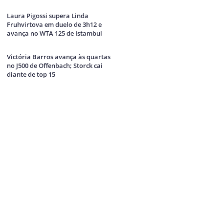
Laura Pigossi supera Linda
Fruhvirtova em duelo de 3h12 e
avança no WTA 125 de Istambul
Victória Barros avança às quartas
no J500 de Offenbach; Storck cai
diante de top 15